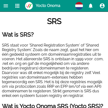
Yocto Onoma
Home
Producten
Check Domeinen
Extensies
WhoIs
SRS
RDAP
DNS
RSP
SRS
Wat is SRS?
SRS staat voor 'Shared Registration System' of 'Shared
Registry System'. Zoals de naam zegt, gaat het hier om
één gedeeld systeem om domeinnaamregistraties uit te
voeren. Het allereerste SRS is ontstaan in 1999 voor .com,
.net en .org en gaf de mogelijkheid om via andere
bedrijven (registrars) domeinnamen te registeren.
Daarvoor was dit enkel mogelijk bij de registry zelf. Veel
registries van domeinnaam-extensies hebben
tegenwoordig een SRS. Het is bij deze registries mogelijk
om via protocollen zoals RRP en EPP (en/of via een API)
domeinnamen te registeren. Strikt genomen is SRS dus
enkel een systeem tussen registry en registrar.
Wat is Yocto Onoma SRS (Yocto SRS)?