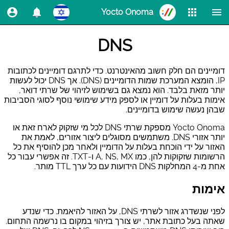
Yocto Onoma
בית
מוצרים
בדוק תחומים
הרחבות
WhoIs
RDAP
DNS
DNS
RSP
SRS
דומיינים הם חלק חשוב מהאינטרנט. כדי לתרגם דומיינים לכתובות
IP, הומצא המערכת שמות הדומיינים (DNS). אך DNS יכול לעשות
יותר מזאת בלבד. הוא נמצא גם בשימוש לזיהוי של שרתי דואר,
אימות בעלות על דומיין או לספק מידע שימושי נוסף לסוגי הסביבות
שבהן נעשה שימוש בדומיינים.
Yocto Onoma מספקת שרתי DNS לכל מי שזקוק לארח זאת או
יותר אזורי DNS. משתמשים מסוגלים ליצור אזורים, לאמת את
האזור על ידי הוכחת בעלות על הדומיין ולאחר מכן להוסיף את כל
הרשומות שזקוקות להן, כמו A, NS, MX ו-TXT. זה אפשרי עבור כל
אחת מ-4 המחלקות DNS הידועות עם כל ערך TTL מותר.
אימות
לפני שנשדרג אזור לשרתי DNS, על האזור להיאמת. כדי שנדע
שאתה בעל כתובת אתר, יש צורך בזיהוי במקום בו נרשמה התחום.